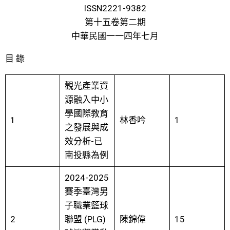
ISSN2221-9382
第十五卷第二期
中華民國一一四年七月
目 錄
觀光產業資
源融入中小
學國際教育
1
林香吟
1
之發展與成
效分析-已
南投縣為例
2024-2025
賽季臺灣男
子職業籃球
2
聯盟 (PLG)
陳錦偉
15