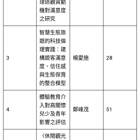
球迷觀賞動
機對滿意度
之研究
智慧生態旅
遊的科技倫
理實踐：建
3
構遊客滿意
楊愛施
28
度、信任感
與生態保育
的整合模型
體驗教育介
入對高關懷
4
鄭峰茂
51
兒少及青年
影響之評估
〈休閒觀光